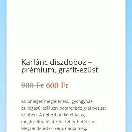
Karlánc díszdoboz –
prémium, grafit-ezüst
Original
Current
900
Ft
600
Ft
price
price
was:
is:
Különleges megjelenésű, gyöngyház-
900 Ft.
600 Ft.
csillogású, exkluzív papírdoboz grafit-ezüst
színben. A dobozban kétoldalas,
megfordítható, fekete-fehér betét van.
Megrendeléskor kérjük adja meg,