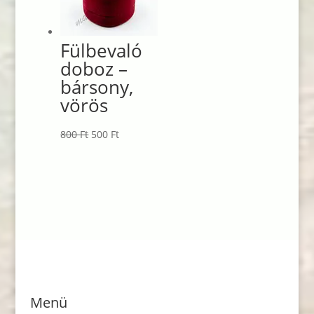
Fülbevaló
doboz –
bársony,
vörös
Original
Current
800
Ft
500
Ft
price
price
was:
is:
800 Ft.
500 Ft.
Menü