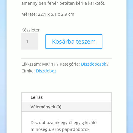
amennyiben fehér betéten kéri a karkötőt.
Mérete: 22.1 x 5.1 x 2.9 cm
Készleten
Karlánc
Kosárba teszem
díszdoboz
-
prémium,
grafit-
Cikkszám:
MK111
Kategória:
Díszdobozok
ezüst
Címke:
Díszdoboz
mennyiség
Leírás
Vélemények (0)
Díszdobozaink egytől egyig kiváló
minőségű, erős papírdobozok.