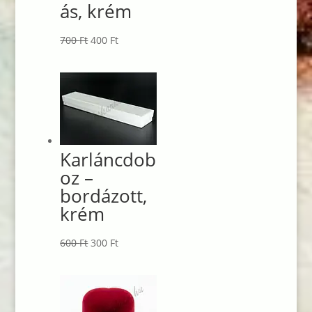
ás, krém
Original
Current
700
Ft
400
Ft
price
price
was:
is:
700 Ft.
400 Ft.
Karláncdob
oz –
bordázott,
krém
Original
Current
600
Ft
300
Ft
price
price
was:
is:
600 Ft.
300 Ft.