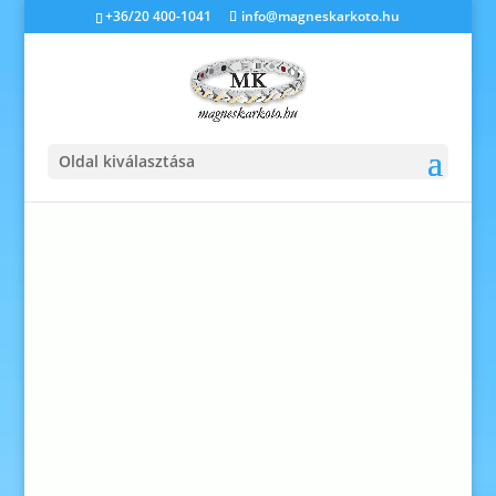
+36/20 400-1041
info@magneskarkoto.hu
Kezdőlap
/
Díszdobozok
/ Karlánc
díszdoboz – prémium, grafit-ezüst
Oldal kiválasztása